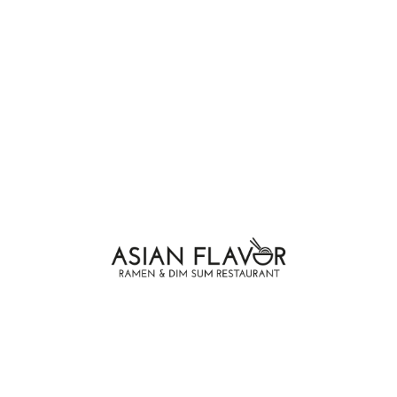
Standard Fullwidth
Standard Post
Image Lightbox
Self hosted video
COMMENTI RECENTI
Nessun commento da mostrare.
ARTICOLI RECENTI
Ciao mondo!